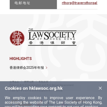
电 邮 地 址
rthorp@traversthorpalberg
HIGHLIGHTS
香港律师会2025年年报
使用条款
网页地图
私隐政策
×
Policy on Anti-Discrimination and Anti-Sexual Harassment
Cookies on hklawsoc.org.hk
Copyright © 2026 香港律师会版权所有，不得转载
We employ cookies to improve user experience. By
accessing the website of The Law Society of Hong Kong,
you will be providing your consent to our use of cookies.