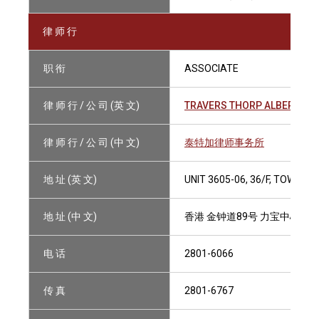
律 师 行
职 衔
ASSOCIATE
律 师 行 / 公 司 (英 文)
TRAVERS THORP ALBERGA
律 师 行 / 公 司 (中 文)
泰特加律师事务所
地 址 (英 文)
UNIT 3605-06, 36/F, TOWER
地 址 (中 文)
香港 金钟道89号 力宝中心2座36
电 话
2801-6066
传 真
2801-6767