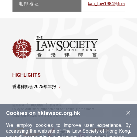
电 邮 地 址
kan_law1984@fredkan.
HIGHLIGHTS
香港律师会2025年年报
使用条款
网页地图
私隐政策
×
Policy on Anti-Discrimination and Anti-Sexual Harassment
Cookies on hklawsoc.org.hk
Copyright © 2026 香港律师会版权所有，不得转载
We employ cookies to improve user experience. By
accessing the website of The Law Society of Hong Kong,
you will be providing your consent to our use of cookies.