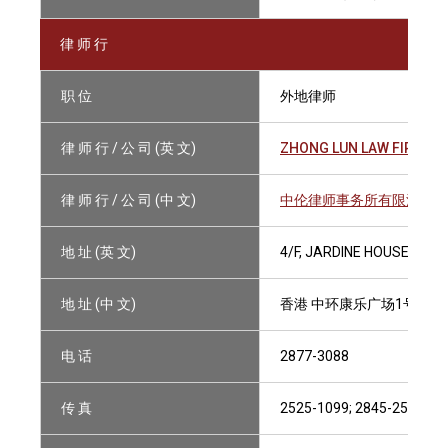
律 师 行
职 位
外地律师
律 师 行 / 公 司 (英 文)
ZHONG LUN LAW FIRM LL
律 师 行 / 公 司 (中 文)
中伦律师事务所有限法律责
地 址 (英 文)
4/F, JARDINE HOUSE, 1 
地 址 (中 文)
香港 中环康乐广场1号 怡
电 话
2877-3088
传 真
2525-1099; 2845-2510