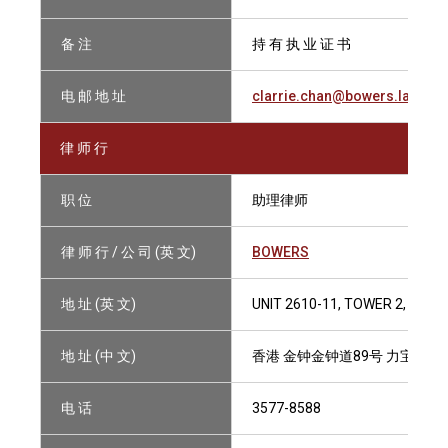
备 注
持 有 执 业 证 书
电 邮 地 址
clarrie.chan@bowers.law
律 师 行
职 位
助理律师
律 师 行 / 公 司 (英 文)
BOWERS
地 址 (英 文)
UNIT 2610-11, TOWER 2, LIP
地 址 (中 文)
香港 金钟金钟道89号 力宝中心2座
电 话
3577-8588