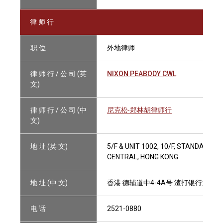
律 师 行
职 位
外地律师
律 师 行 / 公 司 (英
NIXON PEABODY CWL
文)
律 师 行 / 公 司 (中
尼克松‧郑林胡律师行
文)
地 址 (英 文)
5/F & UNIT 1002, 10/F, STANDARD 
CENTRAL, HONG KONG
地 址 (中 文)
香港 德辅道中4-4A号 渣打银行大厦5楼
电 话
2521-0880