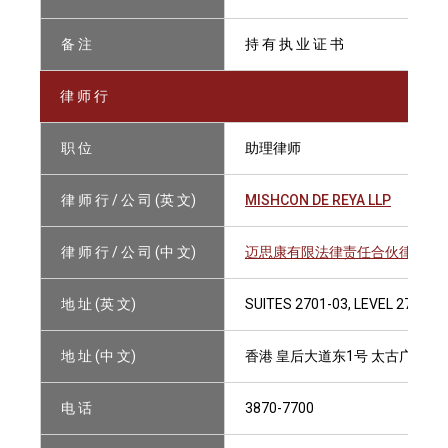
备 注
持 有 执 业 证 书
律 师 行
职 位
助理律师
律 师 行 / 公 司 (英 文)
MISHCON DE REYA LLP
律 师 行 / 公 司 (中 文)
迈思康有限法律责任合伙律师事
地 址 (英 文)
SUITES 2701-03, LEVEL 27, TH
地 址 (中 文)
香港 皇后大道东1号 太古广场3期2
电 话
3870-7700