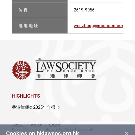
传 真
2619-9956
电 邮 地 址
wei.zhang@mishcon.com
HIGHLIGHTS
香港律师会2025年年报
使用条款
网页地图
私隐政策
×
Policy on Anti-Discrimination and Anti-Sexual Harassment
Cookies on hklawsoc.org.hk