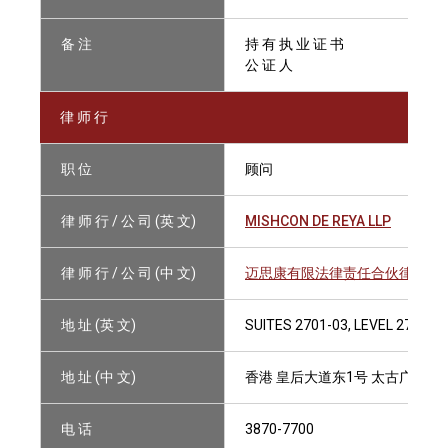
备 注
持 有 执 业 证 书
公 证 人
律 师 行
职 位
顾问
律 师 行 / 公 司 (英 文)
MISHCON DE REYA LLP
律 师 行 / 公 司 (中 文)
迈思康有限法律责任合伙律师事
地 址 (英 文)
SUITES 2701-03, LEVEL 27, TH
地 址 (中 文)
香港 皇后大道东1号 太古广场3期2
电 话
3870-7700