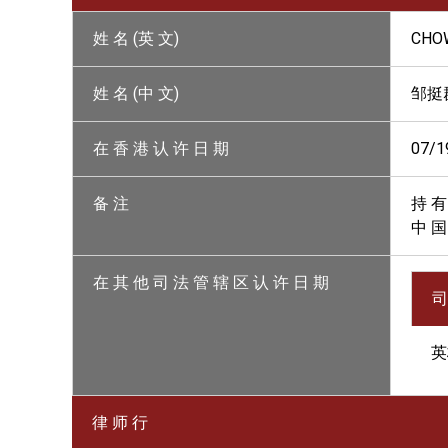
姓 名 (英 文)
CHO
姓 名 (中 文)
邹挺
在 香 港 认 许 日 期
07/1
备 注
持 有
中 国
在 其 他 司 法 管 辖 区 认 许 日 期
司
英
律 师 行