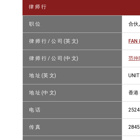
律 师 行
职 位
合伙
律 师 行 / 公 司 (英 文)
FAN 
律 师 行 / 公 司 (中 文)
范仲
地 址 (英 文)
UNIT
地 址 (中 文)
香港
电 话
2524
传 真
2845