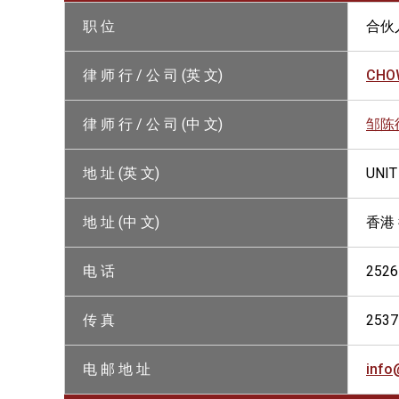
职 位
合伙
律 师 行 / 公 司 (英 文)
CHOW
律 师 行 / 公 司 (中 文)
邹陈
地 址 (英 文)
UNIT
地 址 (中 文)
香港
电 话
2526
传 真
2537
电 邮 地 址
info