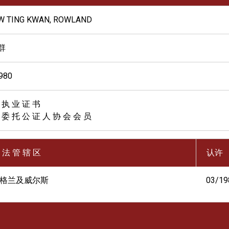
W TING KWAN, ROWLAND
群
980
 执 业 证 书
 委 托 公 证 人 协 会 会 员
 法 管 辖 区
认许
格兰及威尔斯
03/19