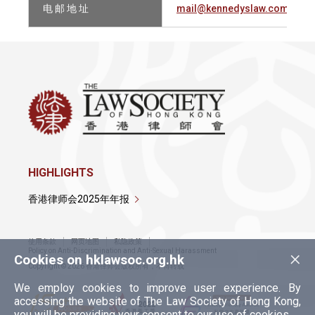
电 邮 地 址
mail@kennedyslaw.com
HIGHLIGHTS
香港律师会2025年年报
使用条款
网页地图
私隐政策
×
Policy on Anti-Discrimination and Anti-Sexual Harassment
Cookies on hklawsoc.org.hk
Copyright © 2026 香港律师会版权所有，不得转载
We employ cookies to improve user experience. By
accessing the website of The Law Society of Hong Kong,
you will be providing your consent to our use of cookies.