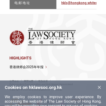
电 邮 地 址
hkls@hongkong.whitecase.
HIGHLIGHTS
香港律师会2025年年报
使用条款
网页地图
私隐政策
×
Policy on Anti-Discrimination and Anti-Sexual Harassment
Cookies on hklawsoc.org.hk
Copyright © 2026 香港律师会版权所有，不得转载
We employ cookies to improve user experience. By
accessing the website of The Law Society of Hong Kong,
you will be providing your consent to our use of cookies.