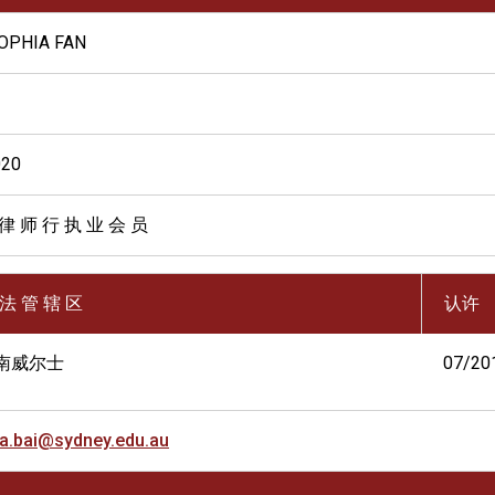
SOPHIA FAN
020
律 师 行 执 业 会 员
 法 管 辖 区
认许
南威尔士
07/20
a.bai@sydney.edu.au