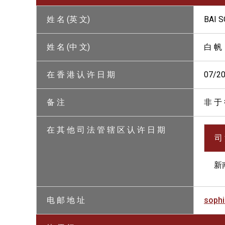
姓 名 (英 文)
BAI 
姓 名 (中 文)
白 帆
在 香 港 认 许 日 期
07/2
备 注
非 于 
在 其 他 司 法 管 辖 区 认 许 日 期
司
新
电 邮 地 址
sophi