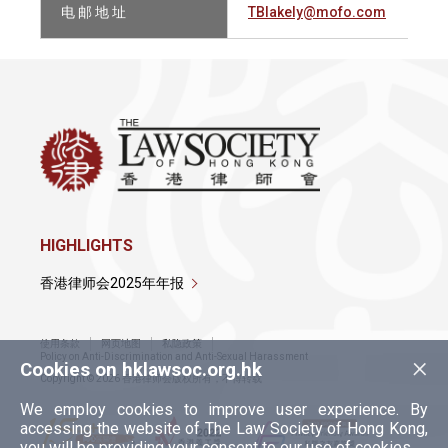
电 邮 地 址
TBlakely@mofo.com
HIGHLIGHTS
香港律师会2025年年报
使用条款
网页地图
私隐政策
×
Policy on Anti-Discrimination and Anti-Sexual Harassment
Cookies on hklawsoc.org.hk
Copyright © 2026 香港律师会版权所有，不得转载
We employ cookies to improve user experience. By
accessing the website of The Law Society of Hong Kong,
you will be providing your consent to our use of cookies.