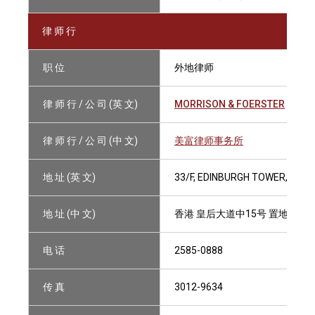
律 师 行
职 位
外地律师
律 师 行 / 公 司 (英 文)
MORRISON & FOERSTER
律 师 行 / 公 司 (中 文)
美富律师事务所
地 址 (英 文)
33/F, EDINBURGH TOWER, THE
地 址 (中 文)
香港 皇后大道中15号 置地广场
电 话
2585-0888
传 真
3012-9634