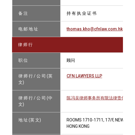
备 注
持 有 执 业 证 书
电 邮 地 址
thomas.kho@cfnlaw.com.hk
律 师 行
职 位
顾问
律 师 行 / 公 司 (英
CFN LAWYERS LLP
文)
律 师 行 / 公 司 (中
陈冯吴律师事务所有限法律责任合伙
文)
地 址 (英 文)
ROOMS 1710-1711, 17/F, NEW WOR
HONG KONG