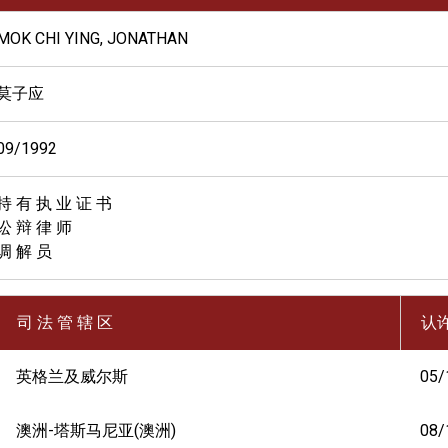
MOK CHI YING, JONATHAN
莫子应
09/1992
持 有 执 业 证 书
讼 辩 律 师
调 解 员
司 法 管 辖 区
认
英格兰及威尔斯
05/
澳洲-塔斯马尼亚(澳洲)
08/