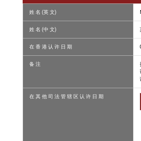
姓 名 (英 文)
姓 名 (中 文)
在 香 港 认 许 日 期
备 注
在 其 他 司 法 管 辖 区 认 许 日 期