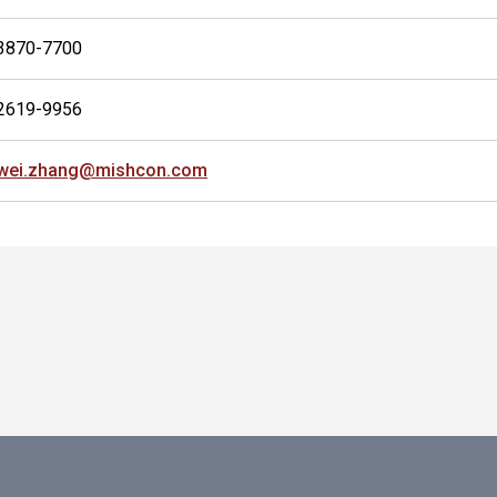
3870-7700
2619-9956
wei.zhang@mishcon.com