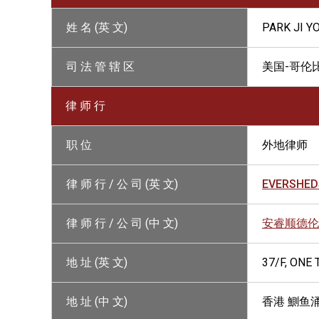
姓 名 (英 文)
PARK JI Y
司 法 管 辖 区
美国-哥伦
律 师 行
职 位
外地律师
律 师 行 / 公 司 (英 文)
EVERSHED
律 师 行 / 公 司 (中 文)
安睿顺德伦
地 址 (英 文)
37/F, ONE
地 址 (中 文)
香港 鰂鱼