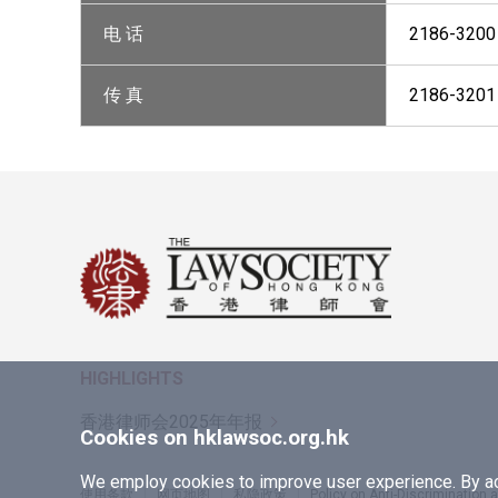
电 话
2186-3200
传 真
2186-3201
HIGHLIGHTS
香港律师会2025年年报
Cookies on hklawsoc.org.hk
We employ cookies to improve user experience. By acc
使用条款
网页地图
私隐政策
Policy on Anti-Discrimination