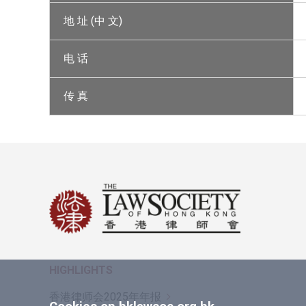
地 址 (中 文)
电 话
传 真
HIGHLIGHTS
香港律师会2025年年报