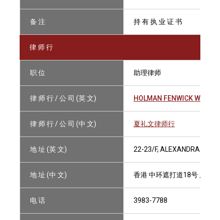
备 注
持 有 执 业 证 书
律 师 行
职 位
助理律师
律 师 行 / 公 司 (英 文)
HOLMAN FENWICK WILLAN
律 师 行 / 公 司 (中 文)
夏礼文律师行
地 址 (英 文)
22-23/F, ALEXANDRA HOUS
地 址 (中 文)
香港 中环遮打道18号 历山大厦
电 话
3983-7788