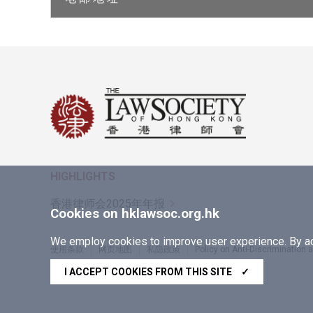
HIGHLIGHTS
香港律师会2025年年报
Cookies on hklawsoc.org.hk
We employ cookies to improve user experience. By acc
使用条款
网页地图
私隐政策
Policy on Anti-Discrimination
Copyright © 2026 香港律师会版权所有，不得转载
I ACCEPT COOKIES FROM THIS SITE
✓