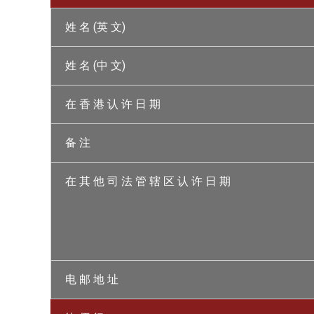
姓 名 (英 文)
姓 名 (中 文)
在 香 港 认 许 日 期
备 注
在 其 他 司 法 管 辖 区 认 许 日 期
电 邮 地 址