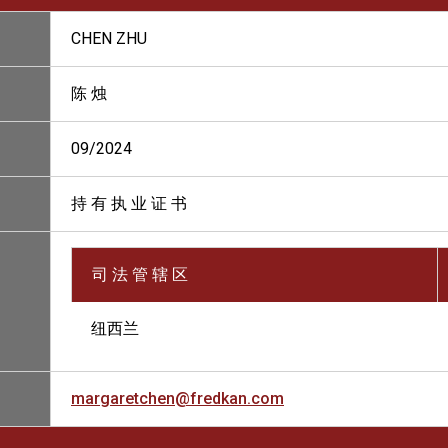
CHEN ZHU
陈 烛
09/2024
持 有 执 业 证 书
司 法 管 辖 区
纽西兰
margaretchen@fredkan.com