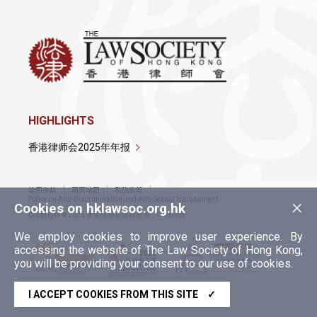
HIGHLIGHTS
香港律师会2025年年报
使用条款
网页地图
私隐政策
×
Policy on Anti-Discrimination and Anti-Sexual Harassment
Cookies on hklawsoc.org.hk
Copyright © 2026 香港律师会版权所有，不得转载
We employ cookies to improve user experience. By
accessing the website of The Law Society of Hong Kong,
you will be providing your consent to our use of cookies.
I ACCEPT COOKIES FROM THIS SITE
✓