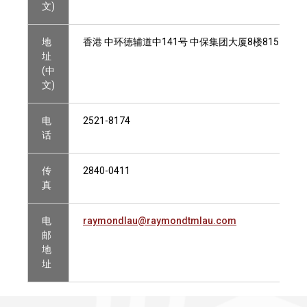
文)
地
香港 中环德辅道中141号 中保集团大厦8楼815-818室及
址
(中
文)
电
2521-8174
话
传
2840-0411
真
电
raymondlau@raymondtmlau.com
邮
地
址