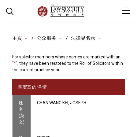
主頁
公众服务
法律界名录
For solicitor members whose names are marked with an
"
*
", they have been restored to the Roll of Solicitors within
the current practice year.
陈宏基 的 详 情
姓
CHAN WANG KEI, JOSEPH
名
(英
文)