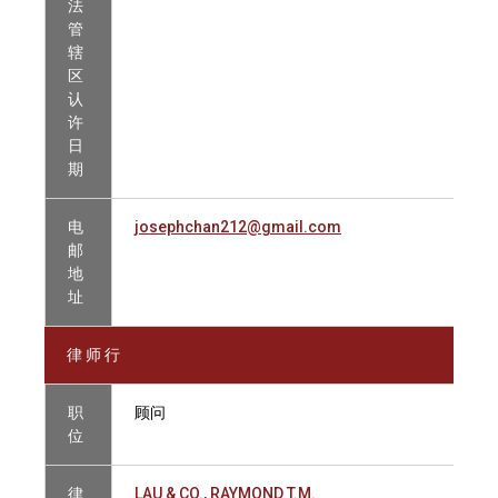
法
管
辖
区
认
许
日
期
电
josephchan212@gmail.com
邮
地
址
律 师 行
职
顾问
位
律
LAU & CO., RAYMOND T.M.