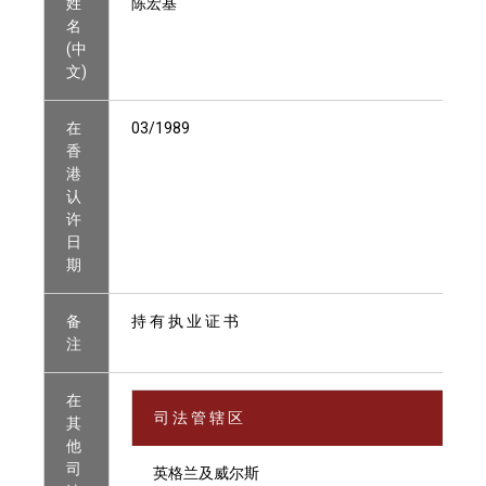
姓
陈宏基
名
(中
文)
在
03/1989
香
港
认
许
日
期
备
持 有 执 业 证 书
注
在
司 法 管 辖 区
其
他
司
英格兰及威尔斯