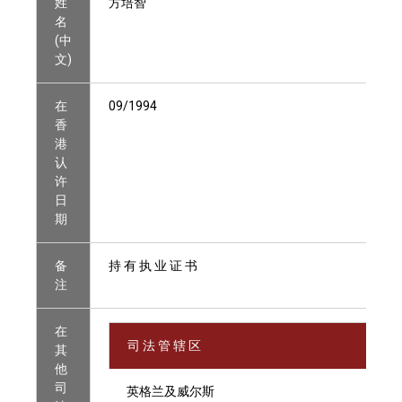
姓
方培智
名
(中
文)
在
09/1994
香
港
认
许
日
期
备
持 有 执 业 证 书
注
在
司 法 管 辖 区
其
他
司
英格兰及威尔斯