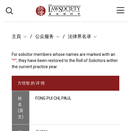
主頁
公众服务
法律界名录
For solicitor members whose names are marked with an
"
*
", they have been restored to the Roll of Solicitors within
the current practice year.
方培智 的 详 情
姓
FONG PUI CHI, PAUL
名
(英
文)