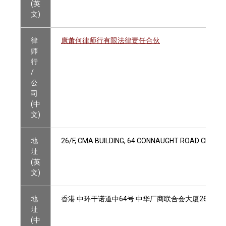
(英
文)
律
康萧何律师行有限法律责任合伙
师
行
/
公
司
(中
文)
地
26/F, CMA BUILDING, 64 CONNAUGHT ROAD CENTR
址
(英
文)
地
香港 中环干诺道中64号 中华厂商联合会大厦26楼
址
(中