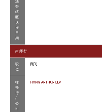
法
管
辖
区
认
许
日
期
律 师 行
职
顾问
位
律
HONG ARTHUR LLP
师
行
/
公
司