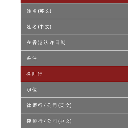
姓 名 (英 文)
姓 名 (中 文)
在 香 港 认 许 日 期
备 注
律 师 行
职 位
律 师 行 / 公 司 (英 文)
律 师 行 / 公 司 (中 文)