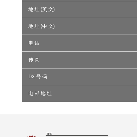
地 址 (英 文)
地 址 (中 文)
电 话
传 真
DX 号 码
电 邮 地 址