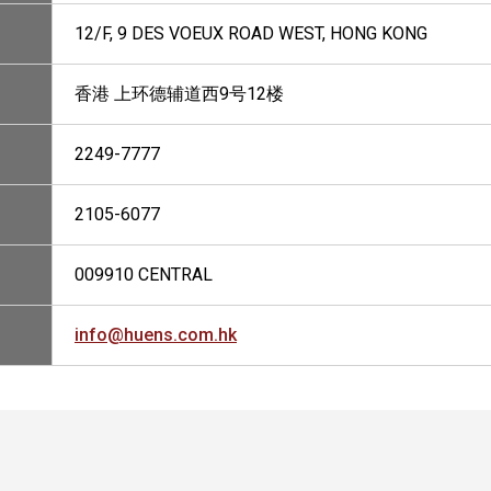
12/F, 9 DES VOEUX ROAD WEST, HONG KONG
香港 上环德辅道西9号12楼
2249-7777
2105-6077
009910 CENTRAL
info@huens.com.hk