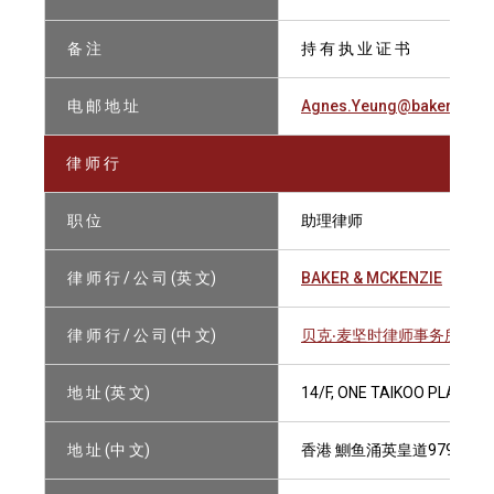
备 注
持 有 执 业 证 书
电 邮 地 址
Agnes.Yeung@bakermcke
律 师 行
职 位
助理律师
律 师 行 / 公 司 (英 文)
BAKER & MCKENZIE
律 师 行 / 公 司 (中 文)
贝克‧麦坚时律师事务所
地 址 (英 文)
14/F, ONE TAIKOO PLACE, 
地 址 (中 文)
香港 鰂鱼涌英皇道979号 太