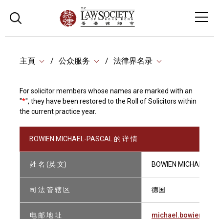
主頁
公众服务
法律界名录
For solicitor members whose names are marked with an
"
*
", they have been restored to the Roll of Solicitors within
the current practice year.
BOWIEN MICHAEL-PASCAL 的 详 情
姓 名 (英 文)
BOWIEN MICHAEL-PA
司 法 管 辖 区
德国
电 邮 地 址
michael.bowien@hl