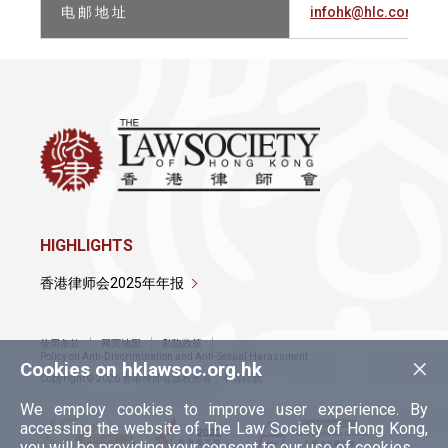
电 邮 地 址
infohk@hlc.com
HIGHLIGHTS
香港律师会2025年年报
使用条款
网页地图
私隐政策
×
Policy on Anti-Discrimination and Anti-Sexual Harassment
Cookies on hklawsoc.org.hk
Copyright © 2026 香港律师会版权所有，不得转载
We employ cookies to improve user experience. By
accessing the website of The Law Society of Hong Kong,
you will be providing your consent to our use of cookies.