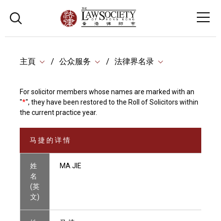
主頁
公众服务
法律界名录
For solicitor members whose names are marked with an
"
*
", they have been restored to the Roll of Solicitors within
the current practice year.
马 捷 的 详 情
姓
MA JIE
名
(英
文)