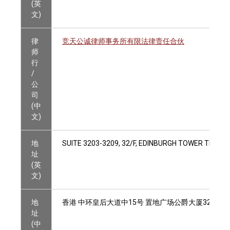
(英
文)
律
竞天公诚律师事务所有限法律责任合伙
师
行
/
公
司
(中
文)
地
SUITE 3203-3209, 32/F, EDINBURGH TOWER THE 
址
(英
文)
地
香港 中环皇后大道中15号 置地广场公爵大厦32楼3203
址
(中