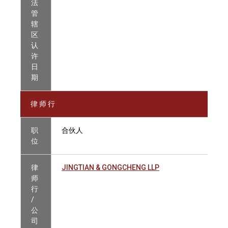
法
管
辖
区
认
许
日
期
律 师 行
职
合伙人
位
律
JINGTIAN & GONGCHENG LLP
师
行
/
公
司