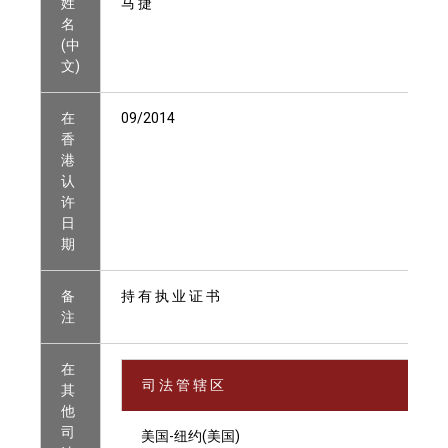
姓
马 捷
名
(中
文)
在
09/2014
香
港
认
许
日
期
备
持 有 执 业 证 书
注
在
司 法 管 辖 区
其
他
司
美国-纽约(美国)