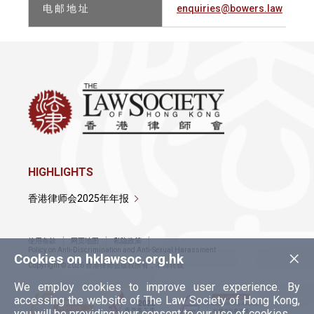
电 邮 地 址
enquiries@bowers.law
HIGHLIGHTS
香港律师会2025年年报
使用条款
网页地图
私隐政策
×
Policy on Anti-Discrimination and Anti-Sexual Harassment
Cookies on hklawsoc.org.hk
Copyright © 2026 香港律师会版权所有，不得转载
We employ cookies to improve user experience. By
accessing the website of The Law Society of Hong Kong,
you will be providing your consent to our use of cookies.