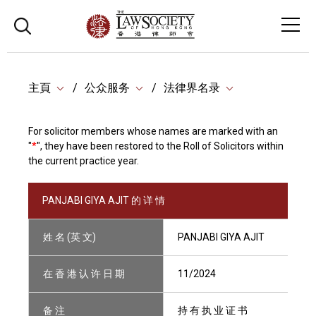
主頁
公众服务
法律界名录
For solicitor members whose names are marked with an
"
*
", they have been restored to the Roll of Solicitors within
the current practice year.
PANJABI GIYA AJIT 的 详 情
姓 名 (英 文)
PANJABI GIYA AJIT
在 香 港 认 许 日 期
11/2024
备 注
持 有 执 业 证 书