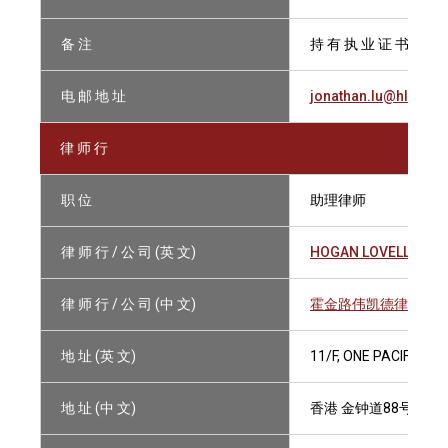
备 注
持 有 执 业 证 书
电 邮 地 址
jonathan.lu@hlc.co
律 师 行
职 位
助理律师
律 师 行 / 公 司 (英 文)
HOGAN LOVELLS CA
律 师 行 / 公 司 (中 文)
霍金路伟凯德律师行
地 址 (英 文)
11/F, ONE PACIFIC P
地 址 (中 文)
香港 金钟道88号 太