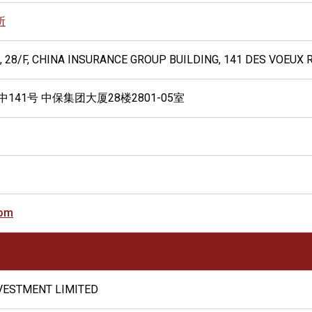
所
 28/F, CHINA INSURANCE GROUP BUILDING, 141 DES VOEUX
141号 中保集团大厦28楼2801-05室
com
VESTMENT LIMITED