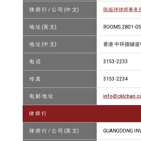
律 师 行 / 公 司 (中 文)
陈振球律师事务
地 址 (英 文)
ROOMS 2801-05,
地 址 (中 文)
香港 中环德辅道中
电 话
3153-2233
传 真
3153-2234
电 邮 地 址
info@cklchan.
律 师 行
律 师 行 / 公 司 (英 文)
GUANGDONG IN