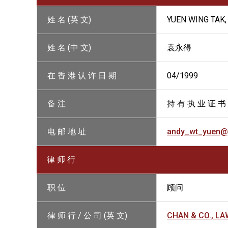
姓 名 (英 文)
YUEN WING TAK,
姓 名 (中 文)
袁永得
在 香 港 认 许 日 期
04/1999
备 注
持 有 执 业 证 书
电 邮 地 址
andy_wt_yuen@
律 师 行
职 位
顾问
律 师 行 / 公 司 (英 文)
CHAN & CO., L