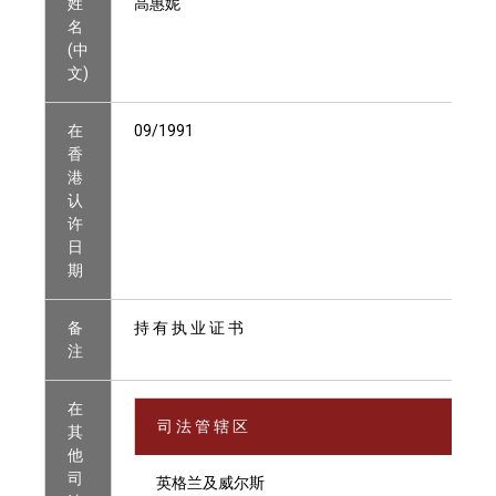
姓
高惠妮
名
(中
文)
在
09/1991
香
港
认
许
日
期
备
持 有 执 业 证 书
注
在
司 法 管 辖 区
其
他
司
英格兰及威尔斯