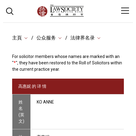
主頁
公众服务
法律界名录
For solicitor members whose names are marked with an
"
*
", they have been restored to the Roll of Solicitors within
the current practice year.
高惠妮 的 详 情
姓
KO ANNE
名
(英
文)