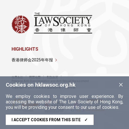
HIGHLIGHTS
香港律师会2025年年报
使用条款
网页地图
私隐政策
×
Policy on Anti-Discrimination and Anti-Sexual Harassment
Cookies on hklawsoc.org.hk
Copyright © 2026 香港律师会版权所有，不得转载
We employ cookies to improve user experience. By
accessing the website of The Law Society of Hong Kong,
you will be providing your consent to our use of cookies.
I ACCEPT COOKIES FROM THIS SITE
✓