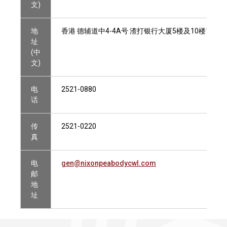
文)
地
香港 德辅道中4-4A号 渣打银行大厦5楼及10楼1002
址
(中
文)
电
2521-0880
话
传
2521-0220
真
电
gen@nixonpeabodycwl.com
邮
地
址