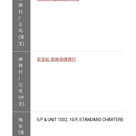
师
行
/
公
司
(英
文)
律
尼克松‧郑林胡律师行
师
行
/
公
司
(中
文)
地
5/F & UNIT 1002, 10/F, STANDARD CHARTERED BA
址
(英