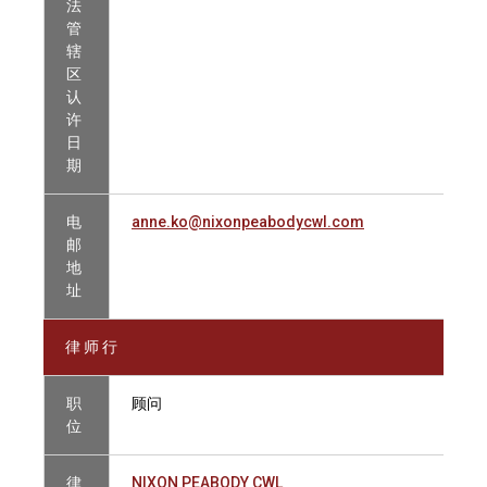
法
管
辖
区
认
许
日
期
电
anne.ko@nixonpeabodycwl.com
邮
地
址
律 师 行
职
顾问
位
律
NIXON PEABODY CWL