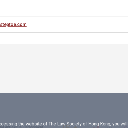
teptoe.com
essing the website of The Law Society of Hong Kong, you will b
 and Anti-Sexual Harassment