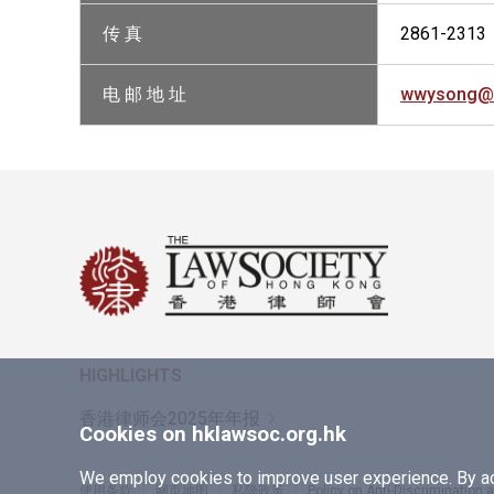
传 真
2861-2313
电 邮 地 址
wwysong@s
HIGHLIGHTS
香港律师会2025年年报
Cookies on hklawsoc.org.hk
We employ cookies to improve user experience. By acc
使用条款
网页地图
私隐政策
Policy on Anti-Discrimination