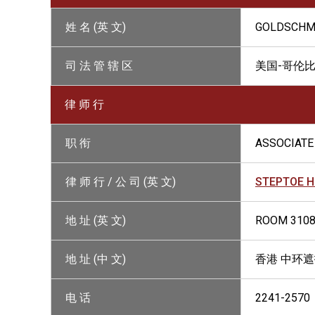
姓 名 (英 文)
GOLDSCHM
司 法 管 辖 区
美国-哥伦比
律 师 行
职 衔
ASSOCIATE
律 师 行 / 公 司 (英 文)
STEPTOE H
地 址 (英 文)
ROOM 3108
地 址 (中 文)
香港 中环遮
电 话
2241-2570