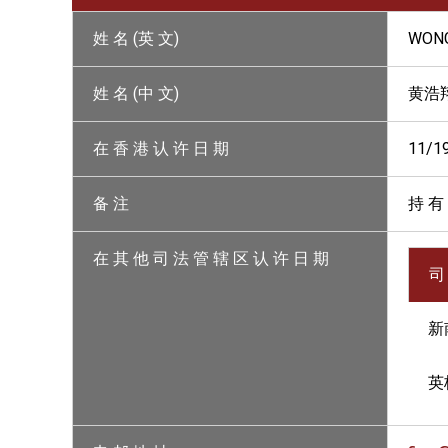
姓 名 (英 文)
WONG
姓 名 (中 文)
黄浩
在 香 港 认 许 日 期
11/1
备 注
持 有
在 其 他 司 法 管 辖 区 认 许 日 期
司
新
英