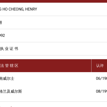
 HO CHEONG, HENRY
翔
992
 执 业 证 书
 法 管 辖 区
认许
南威尔士
06/19
格兰及威尔斯
08/19