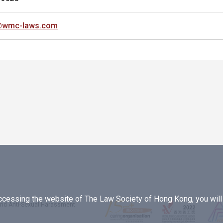
@wmc-laws.com
essing the website of The Law Society of Hong Kong, you will b
 and Anti-Sexual Harassment