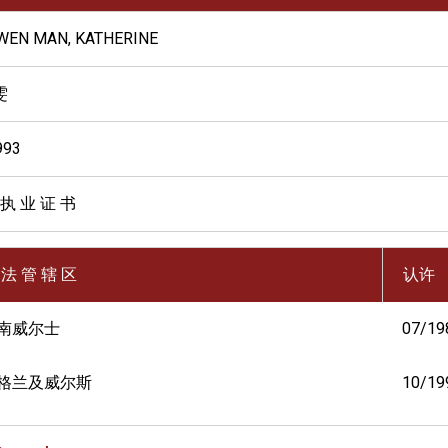
WEN MAN, KATHERINE
雯
993
 执 业 证 书
 法 管 辖 区
认许
南威尔士
07/19
格兰及威尔斯
10/19