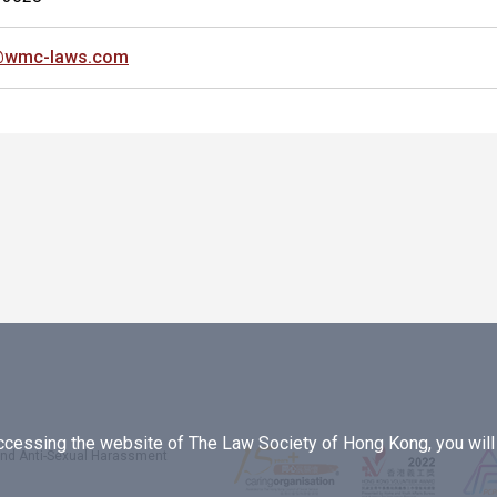
@wmc-laws.com
essing the website of The Law Society of Hong Kong, you will b
 and Anti-Sexual Harassment