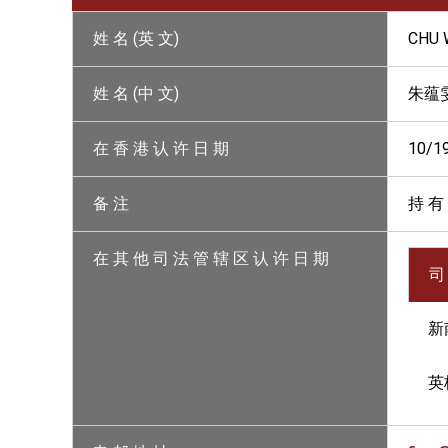
姓 名 (英 文)
CHU 
姓 名 (中 文)
朱蕴
在 香 港 认 许 日 期
10/1
备 注
持 有
在 其 他 司 法 管 辖 区 认 许 日 期
司
新
英