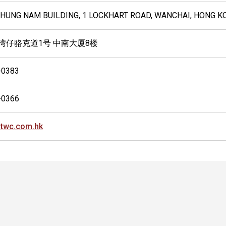
 CHUNG NAM BUILDING, 1 LOCKHART ROAD, WANCHAI, HONG K
 湾仔骆克道1号 中南大厦8楼
-0383
-0366
twc.com.hk