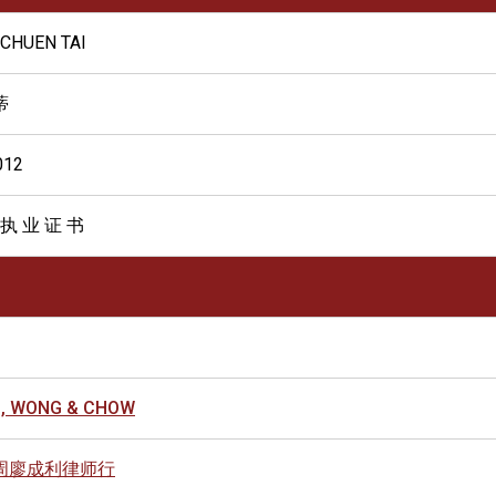
 CHUEN TAI
蒂
012
 执 业 证 书
, WONG & CHOW
周廖成利律师行