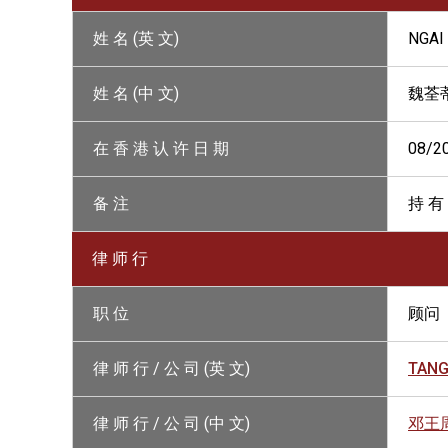
姓 名 (英 文)
NGAI
姓 名 (中 文)
魏荃
在 香 港 认 许 日 期
08/2
备 注
持 有
律 师 行
职 位
顾问
律 师 行 / 公 司 (英 文)
TANG
律 师 行 / 公 司 (中 文)
邓王