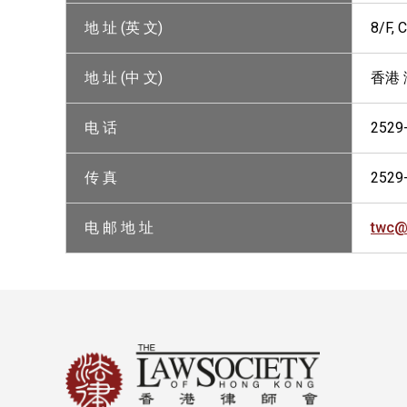
地 址 (英 文)
8/F,
地 址 (中 文)
香港
电 话
2529
传 真
2529
电 邮 地 址
twc@