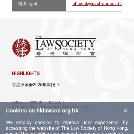
电 邮 地 址
officehk@east-concord.com
HIGHLIGHTS
香港律师会2025年年报
使用条款
网页地图
私隐政策
×
Policy on Anti-Discrimination and Anti-Sexual Harassment
Cookies on hklawsoc.org.hk
Copyright © 2026 香港律师会版权所有，不得转载
We employ cookies to improve user experience. By
accessing the website of The Law Society of Hong Kong,
you will be providing your consent to our use of cookies.