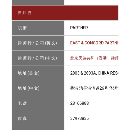
律 师 行
职 衔
PARTNER
律 师 行 / 公 司 (英 文)
EAST & CONCORD PARTNERS (
律 师 行 / 公 司 (中 文)
北京天达共和（香港）律师事务
地 址 (英 文)
2803 & 2803A, CHINA RESOURC
地 址 (中 文)
香港 湾仔港湾道26号 华润大厦280
电 话
28166888
传 真
37973835