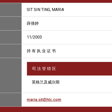
SIT SIN TING, MARIA
薛倩婷
11/2003
持 有 执 业 证 书
司 法 管 辖 区
英格兰及威尔斯
maria.sit@hlc.com