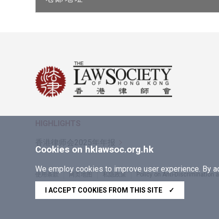
HIGHLIGHTS
香港律师会2025年年报
Cookies on hklawsoc.org.hk
We employ cookies to improve user experience. By acc
使用条款
网页地图
私隐政策
Policy on Anti-Discrimination
Copyright © 2026 香港律师会版权所有，不得转载
I ACCEPT COOKIES FROM THIS SITE
✓