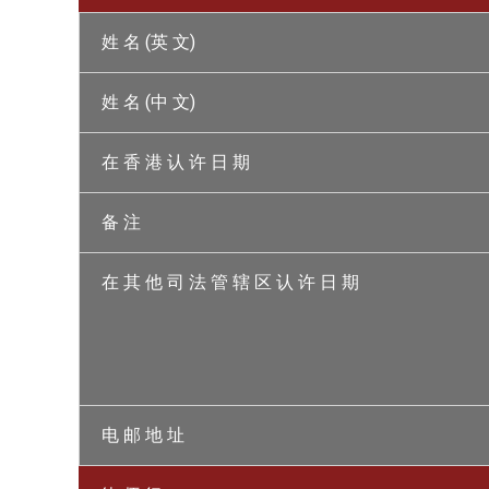
姓 名 (英 文)
姓 名 (中 文)
在 香 港 认 许 日 期
备 注
在 其 他 司 法 管 辖 区 认 许 日 期
电 邮 地 址