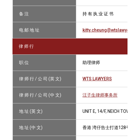
备 注
持 有 执 业 证 书
电 邮 地 址
kitty.cheung@wtslawyers.c
律 师 行
职 位
助理律师
律 师 行 / 公 司 (英 文)
WTS LAWYERS
律 师 行 / 公 司 (中 文)
汪子生律师事务所
地 址 (英 文)
UNIT E, 14/F, NEICH TOWER
地 址 (中 文)
香港 湾仔告士打道128号祥丰