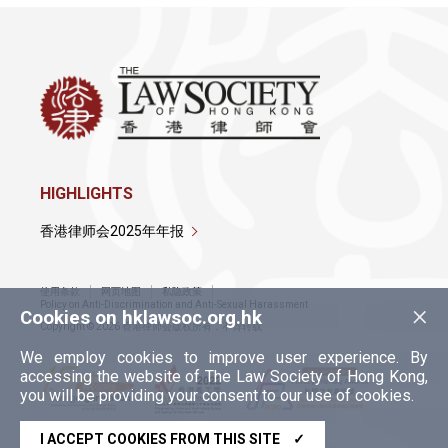
HIGHLIGHTS
香港律师会2025年年报
使用条款
网页地图
私隐政策
×
Policy on Anti-Discrimination and Anti-Sexual Harassment
Cookies on hklawsoc.org.hk
Copyright © 2026 香港律师会版权所有，不得转载
We employ cookies to improve user experience. By
accessing the website of The Law Society of Hong Kong,
you will be providing your consent to our use of cookies.
I ACCEPT COOKIES FROM THIS SITE
✓