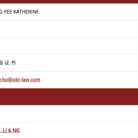
G YEE KATHERINE
业 证 书
ne.ho@oln-law.com
LI & NIE