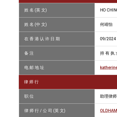
姓 名 (英 文)
HO CHIN
姓 名 (中 文)
何靖怡
在 香 港 认 许 日 期
09/2024
备 注
持 有 执 
电 邮 地 址
katheri
律 师 行
职 位
助理律师
律 师 行 / 公 司 (英 文)
OLDHAM, 