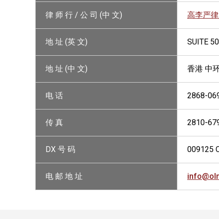
律 师 行 / 公 司 (中 文)
高李严律
地 址 (英 文)
SUITE 50
地 址 (中 文)
香港 中
电 话
2868-06
传 真
2810-67
DX 号 码
009125 
电 邮 地 址
info@ol