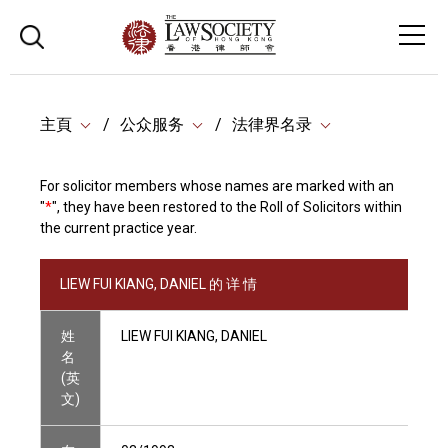
主頁
公众服务
法律界名录
For solicitor members whose names are marked with an
"
*
", they have been restored to the Roll of Solicitors within
the current practice year.
LIEW FUI KIANG, DANIEL 的 详 情
姓
LIEW FUI KIANG, DANIEL
名
(英
文)