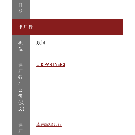
日
期
律 师 行
职
顾问
位
律
LI & PARTNERS
师
行
/
公
司
(英
文)
律
李伟斌律师行
师