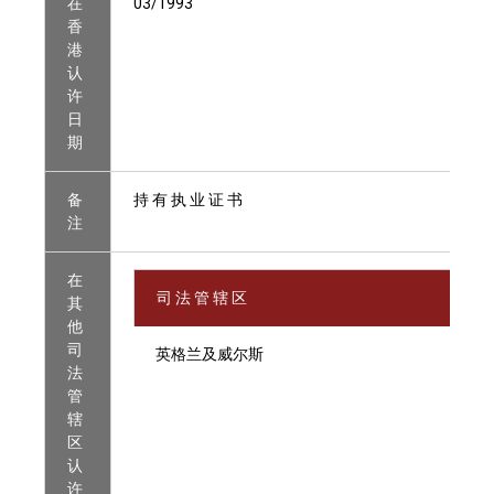
在
03/1993
香
港
认
许
日
期
备
持 有 执 业 证 书
注
在
司 法 管 辖 区
其
他
司
英格兰及威尔斯
法
管
辖
区
认
许