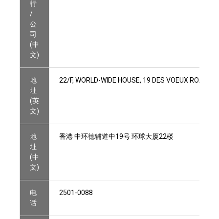
行
/
公
司
(中
文)
地
22/F, WORLD-WIDE HOUSE, 19 DES VOEUX ROAD C
址
(英
文)
地
香港 中环德辅道中19号 环球大厦22楼
址
(中
文)
电
2501-0088
话