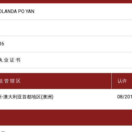
OLANDA PO YAN
欣
16
执 业 证 书
法 管 辖 区
认许
洲-澳大利亚首都地区(澳洲)
08/20