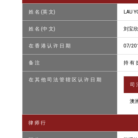
姓 名 (英 文)
LAU Y
姓 名 (中 文)
刘宝
在 香 港 认 许 日 期
07/20
备 注
持 有 
在 其 他 司 法 管 辖 区 认 许 日 期
司 
澳
律 师 行