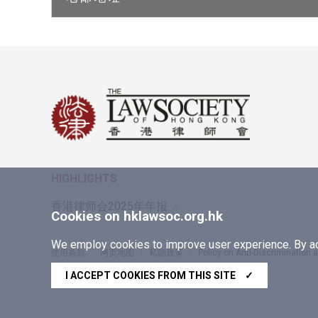
HIGHLIGHTS
香港律师会2025年年报
Cookies on hklawsoc.org.hk
We employ cookies to improve user experience. By acc
使用条款
网页地图
私隐政策
Policy on Anti-Discrimination
Copyright © 2026 香港律师会版权所有，不得转载
I ACCEPT COOKIES FROM THIS SITE
✓