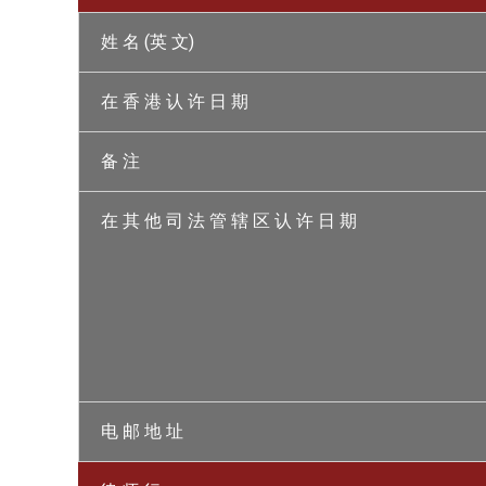
姓 名 (英 文)
在 香 港 认 许 日 期
备 注
在 其 他 司 法 管 辖 区 认 许 日 期
电 邮 地 址