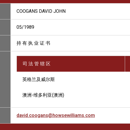
COOGANS DAVID JOHN
05/1989
持 有 执 业 证 书
司 法 管 辖 区
英格兰及威尔斯
澳洲-维多利亚(澳洲)
david.coogans@howsewilliams.com