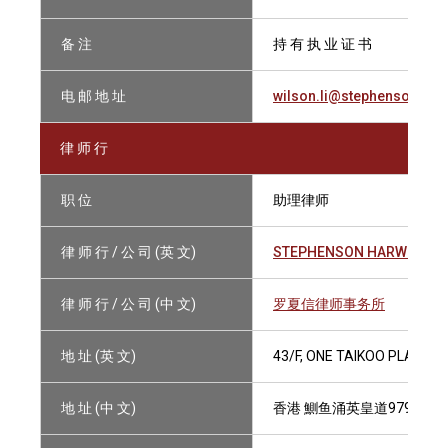
备 注
持 有 执 业 证 书
电 邮 地 址
wilson.li@stephensonha
律 师 行
职 位
助理律师
律 师 行 / 公 司 (英 文)
STEPHENSON HARWOOD
律 师 行 / 公 司 (中 文)
罗夏信律师事务所
地 址 (英 文)
43/F, ONE TAIKOO PLACE, 
地 址 (中 文)
香港 鰂鱼涌英皇道979号 太