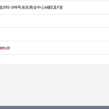
道395-399号东区商业中心6楼E及F室
law.cn