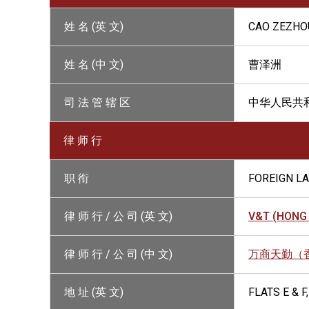
姓 名 (英 文)
CAO ZEZHO
姓 名 (中 文)
曹泽洲
司 法 管 辖 区
中华人民共
律 师 行
职 衔
FOREIGN L
律 师 行 / 公 司 (英 文)
V&T (HONG
律 师 行 / 公 司 (中 文)
万商天勤（
地 址 (英 文)
FLATS E & 