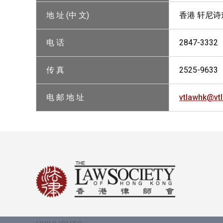
地 址 (中 文)
香港 轩尼诗
电 话
2847-3332
传 真
2525-9633
电 邮 地 址
vtlawhk@vt