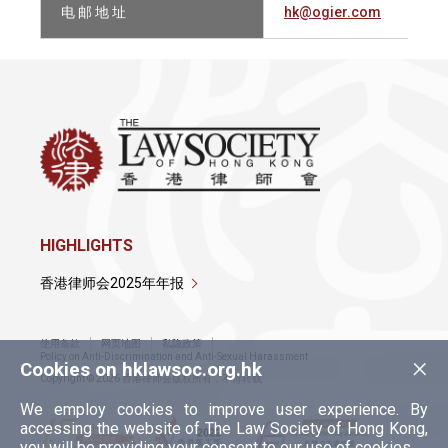
电 邮 地 址
hk@ogier.com
HIGHLIGHTS
香港律师会2025年年报
使用条款
网页地图
私隐政策
×
Policy on Anti-Discrimination and Anti-Sexual Harassment
Cookies on hklawsoc.org.hk
Copyright © 2026 香港律师会版权所有，不得转载
We employ cookies to improve user experience. By
accessing the website of The Law Society of Hong Kong,
you will be providing your consent to our use of cookies.