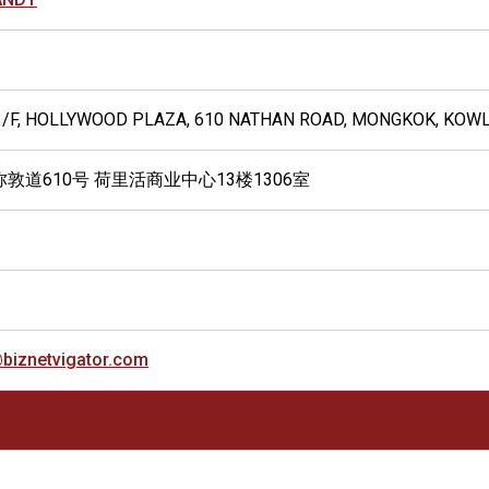
3/F, HOLLYWOOD PLAZA, 610 NATHAN ROAD, MONGKOK, KOW
敦道610号 荷里活商业中心13楼1306室
iznetvigator.com