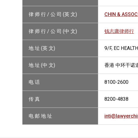
律 师 行 / 公 司 (英 文)
CHIN & ASSOC
律 师 行 / 公 司 (中 文)
钱志庸律师行
地 址 (英 文)
9/F, EC HEAL
地 址 (中 文)
香港 中环干诺道
电 话
8100-2600
传 真
8200-4838
电 邮 地 址
inti@lawyerch