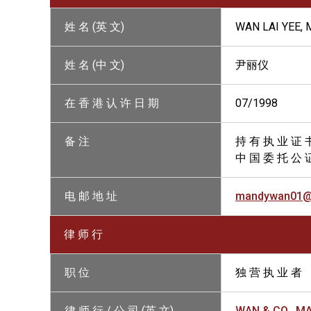
姓 名 (英 文)
WAN LAI YEE,
姓 名 (中 文)
尹丽仪
在 香 港 认 许 日 期
07/1998
备 注
持 有 执 业 证 
中 国 委 托 公 
电 邮 地 址
mandywan01@b
律 师 行
职 位
独 营 执 业 者
律 师 行 / 公 司 (英 文)
WAN & CO., M