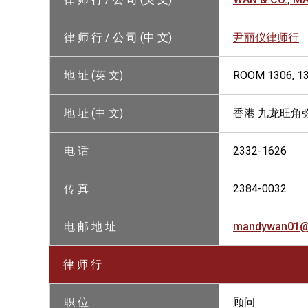
律 师 行 / 公 司 (中 文)
尹丽仪律师行
地 址 (英 文)
ROOM 1306, 1
地 址 (中 文)
香港 九龙旺角弥
电 话
2332-1626
传 真
2384-0032
电 邮 地 址
mandywan01@b
律 师 行
职 位
顾问