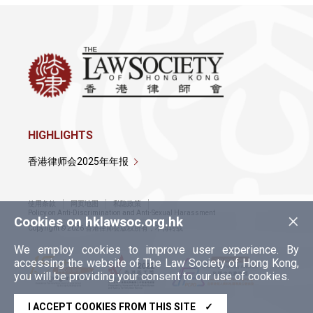
HIGHLIGHTS
香港律师会2025年年报
使用条款
网页地图
私隐政策
×
Policy on Anti-Discrimination and Anti-Sexual Harassment
Cookies on hklawsoc.org.hk
Copyright © 2026 香港律师会版权所有，不得转载
We employ cookies to improve user experience. By
accessing the website of The Law Society of Hong Kong,
you will be providing your consent to our use of cookies.
I ACCEPT COOKIES FROM THIS SITE
✓