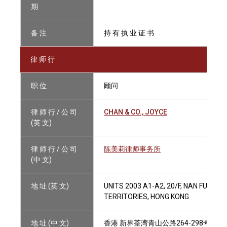
期
备 注
持 有 执 业 证 书
律 师 行
职 位
顾问
律 师 行 / 公 司
CHAN & CO., JOYCE
(英 文)
律 师 行 / 公 司
陈美莉律师事务所
(中 文)
地 址 (英 文)
UNITS 2003 A1-A2, 20/F, NAN FUNG 
TERRITORIES, HONG KONG
地 址 (中 文)
香港 新界荃湾青山公路264-298号 南丰中