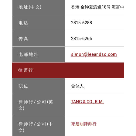
地 址 (中 文)
香港 金钟夏悫道18号 海富中心1座2
电 话
2815-6288
传 真
2815-6266
电 邮 地 址
simon@leeandso.com
律 师 行
职 位
合伙人
律 师 行 / 公 司 (英
TANG & CO., K.M.
文)
律 师 行 / 公 司 (中
邓启明律师行
文)