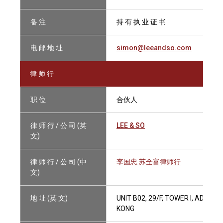
备 注
持 有 执 业 证 书
电 邮 地 址
simon@leeandso.com
律 师 行
职 位
合伙人
律 师 行 / 公 司 (英
LEE & SO
文)
律 师 行 / 公 司 (中
李国忠 苏全富律师行
文)
地 址 (英 文)
UNIT B02, 29/F, TOWER I, ADMI
KONG