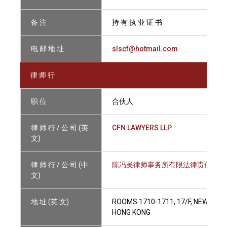
备 注
持 有 执 业 证 书
电 邮 地 址
slscf@hotmail.com
律 师 行
职 位
合伙人
律 师 行 / 公 司 (英
CFN LAWYERS LLP
文)
律 师 行 / 公 司 (中
陈冯吴律师事务所有限法律责任合伙
文)
地 址 (英 文)
ROOMS 1710-1711, 17/F, NEW WOR
HONG KONG