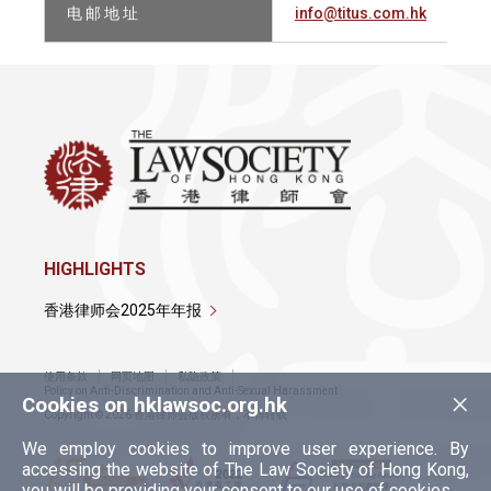
电 邮 地 址
info@titus.com.hk
HIGHLIGHTS
香港律师会2025年年报
使用条款
网页地图
私隐政策
×
Policy on Anti-Discrimination and Anti-Sexual Harassment
Cookies on hklawsoc.org.hk
Copyright © 2026 香港律师会版权所有，不得转载
We employ cookies to improve user experience. By
accessing the website of The Law Society of Hong Kong,
you will be providing your consent to our use of cookies.