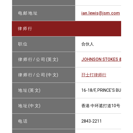
电 邮 地 址
ian.lewis@jsm.com
律 师 行
职 位
合伙人
律 师 行 / 公 司 (英 文)
JOHNSON STOKES & MAS
律 师 行 / 公 司 (中 文)
孖士打律师行
地 址 (英 文)
16-18/F, PRINCE'S BUILDI
地 址 (中 文)
香港 中环遮打道10号 太子大
电 话
2843-2211