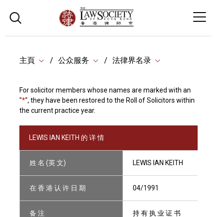
主頁
公众服务
法律界名录
For solicitor members whose names are marked with an
"
*
", they have been restored to the Roll of Solicitors within
the current practice year.
LEWIS IAN KEITH 的 详 情
姓 名 (英 文)
LEWIS IAN KEITH
在 香 港 认 许 日 期
04/1991
备 注
持 有 执 业 证 书